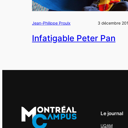
Jean-Philippe Proulx
3 décembre 20
Infatigable Peter Pan
Le journal
UQAM