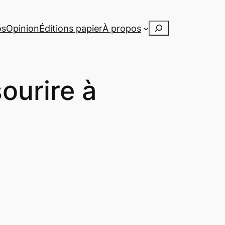
Rechercher
os
Opinion
Éditions papier
À propos
ourire à