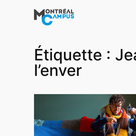
Aller
au
contenu
Étiquette :
Je
l’enver