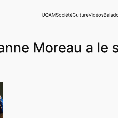
UQAM
Société
Culture
Vidéos
Balad
anne Moreau a le s