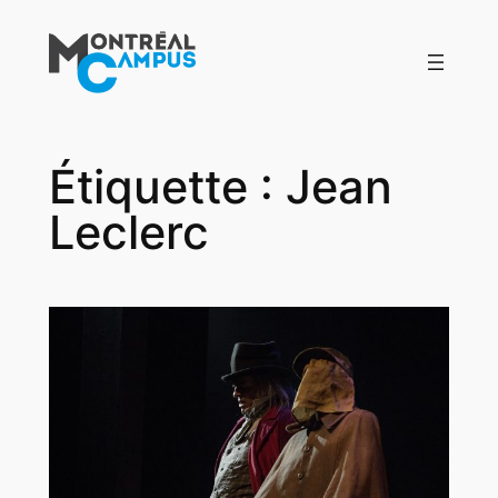
Aller
au
contenu
Étiquette :
Jean
Leclerc