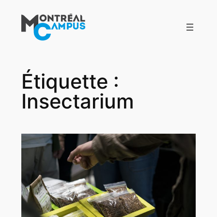
Aller
au
contenu
Étiquette :
Insectarium