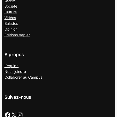
UQAM
Société
Culture
Vidéos
Balados
Opinion
Éditions papier
À propos
L’équipe
Nous joindre
Collaborer au
Campus
Suivez-nous
Facebook
X
Instagram