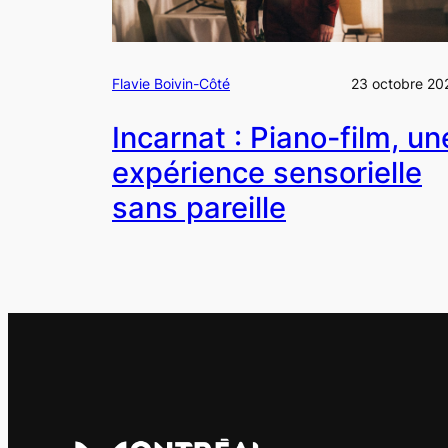
Flavie Boivin-Côté
23 octobre 20
Incarnat : Piano-film, un
expérience sensorielle
sans pareille