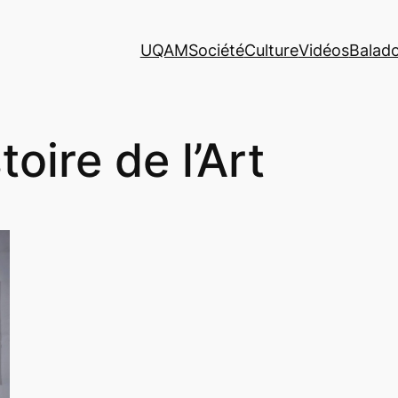
UQAM
Société
Culture
Vidéos
Balad
toire de l’Art