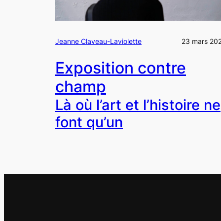
Jeanne Claveau-Laviolette
23 mars 20
Exposition contre
champ
Là où l’art et l’histoire ne
font qu’un