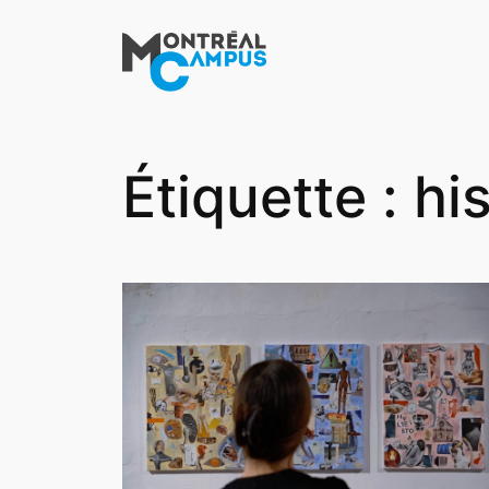
Aller
au
contenu
Étiquette :
his