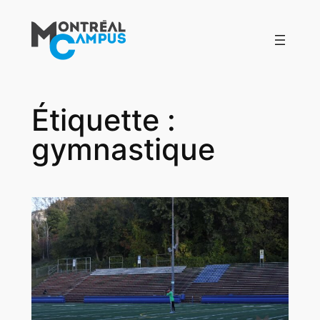
Aller
au
contenu
Étiquette :
gymnastique