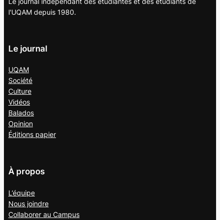
Le journal indépendant des étudiantes et des étudiants de
l'UQAM depuis 1980.
Le journal
UQAM
Société
Culture
Vidéos
Balados
Opinion
Éditions papier
À propos
L’équipe
Nous joindre
Collaborer au
Campus