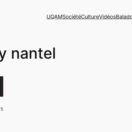
UQAM
Société
Culture
Vidéos
Balad
y nantel
15