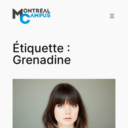
Aller
au
contenu
Étiquette :
Grenadine