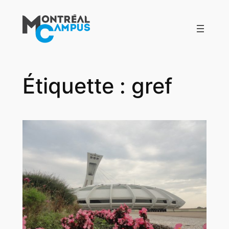
Aller
au
contenu
Étiquette :
gref