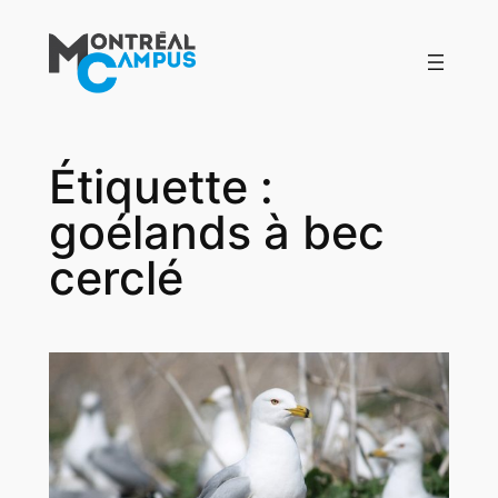
Aller
au
contenu
Étiquette :
goélands à bec
cerclé