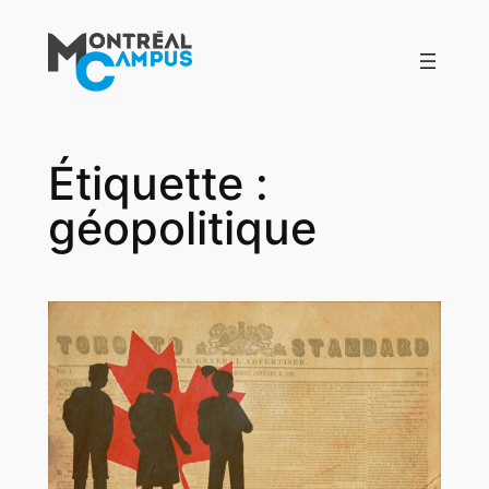
Aller
au
contenu
Étiquette :
géopolitique