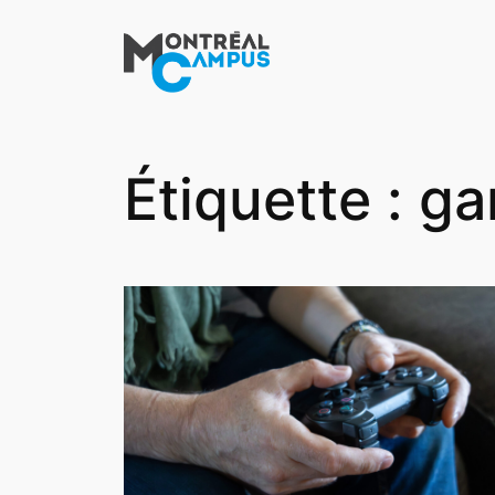
Aller
au
contenu
Étiquette :
ga