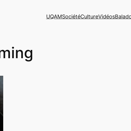
UQAM
Société
Culture
Vidéos
Balad
ming