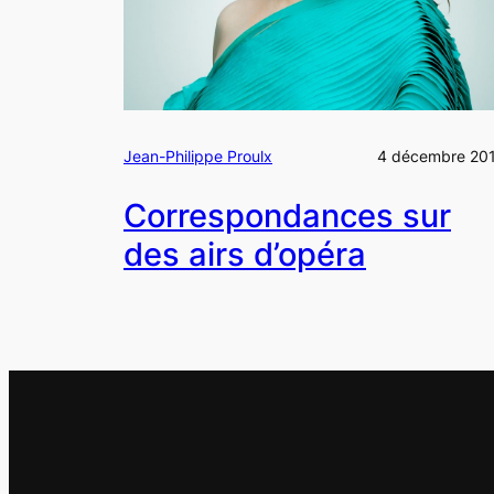
Jean-Philippe Proulx
4 décembre 20
Correspondances sur
des airs d’opéra