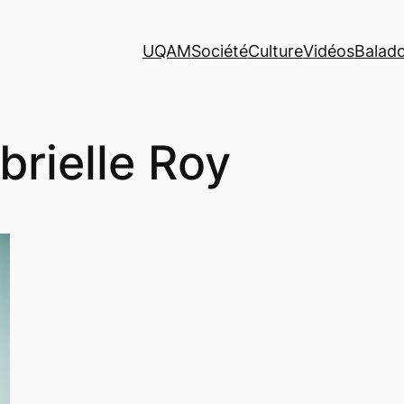
UQAM
Société
Culture
Vidéos
Balad
brielle Roy