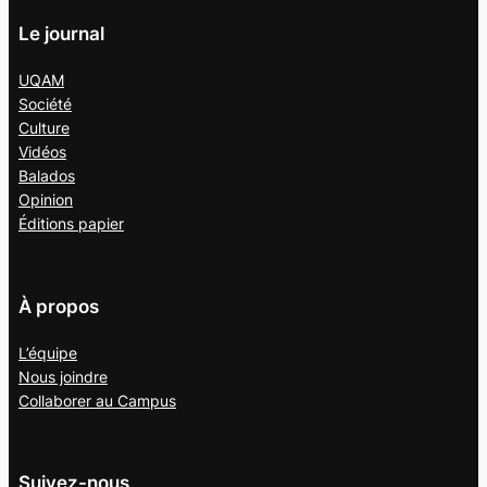
Le journal
UQAM
Société
Culture
Vidéos
Balados
Opinion
Éditions papier
À propos
L’équipe
Nous joindre
Collaborer au
Campus
Suivez-nous