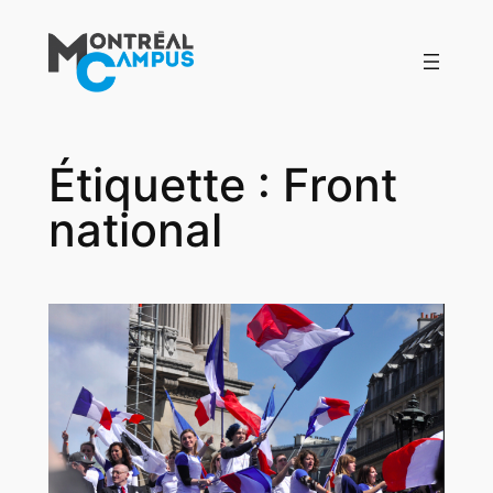
Aller
au
contenu
Étiquette :
Front
national