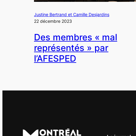
Justine Bertrand et Camille Desjardins
22 décembre 2023
Des membres « mal
représentés » par
l’AFESPED