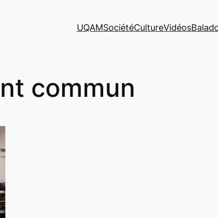
UQAM
Société
Culture
Vidéos
Balad
ont commun