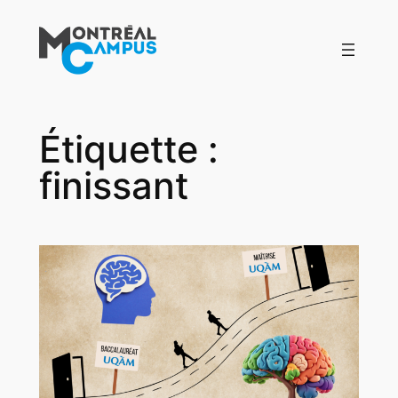
Aller
au
contenu
Étiquette :
finissant