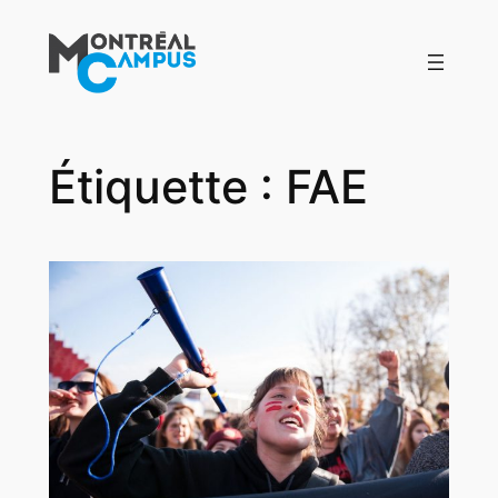
Aller
au
contenu
Étiquette :
FAE