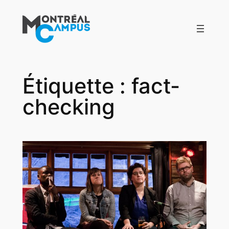
Aller
au
contenu
Étiquette :
fact-
checking