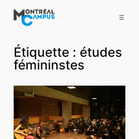
Aller
au
contenu
Étiquette :
études
fémininstes