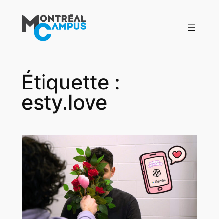
Aller
au
contenu
Étiquette :
esty.love