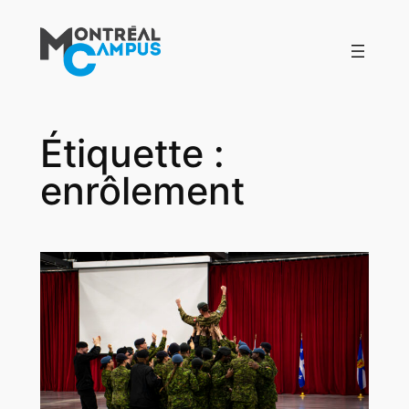
Aller
au
contenu
Étiquette :
enrôlement