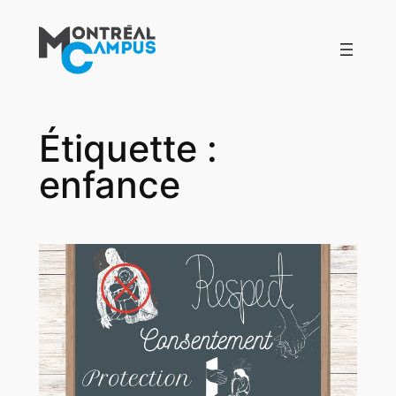
Aller
au
contenu
Étiquette :
enfance