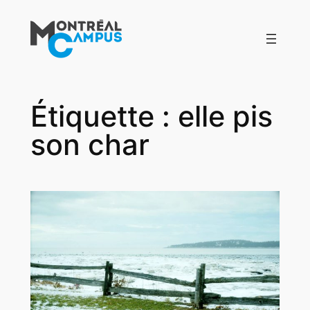
Aller
au
contenu
Étiquette :
elle pis
son char