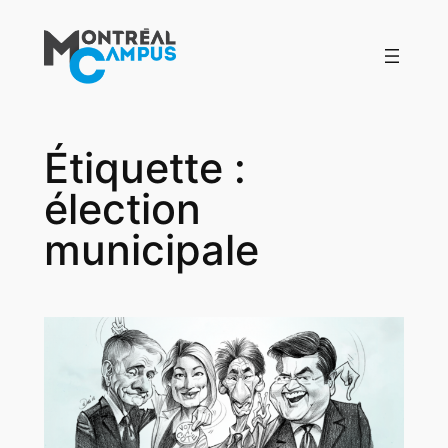
Aller
au
contenu
Étiquette :
élection
municipale