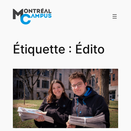
Aller
au
contenu
Étiquette :
Édito