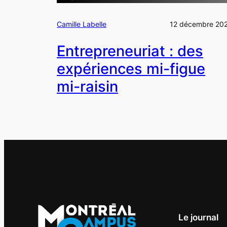
Camille Labelle
12 décembre 20
Entrepreneuriat : des
expériences mi-figue
mi-raisin
Le journal