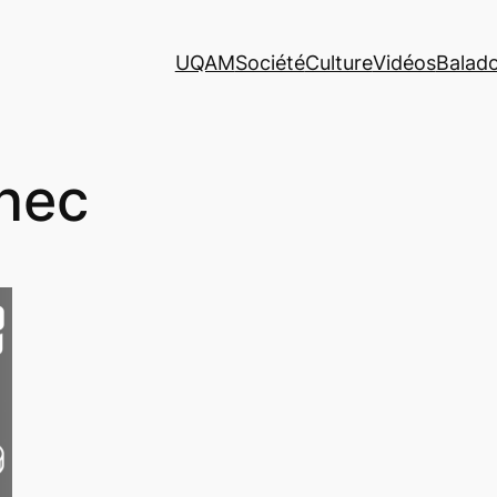
UQAM
Société
Culture
Vidéos
Balad
hec