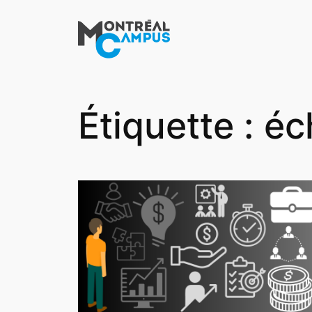
Aller
au
contenu
Étiquette :
éc