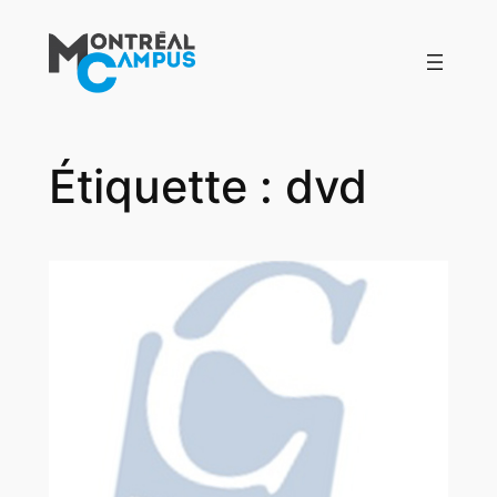
Aller
au
contenu
Étiquette :
dvd