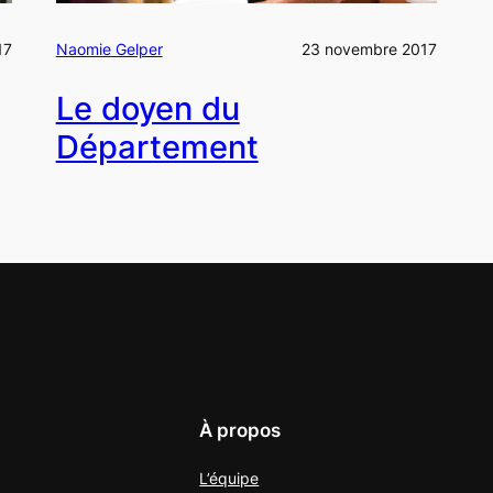
17
Naomie Gelper
23 novembre 2017
Le doyen du
Département
À propos
L’équipe