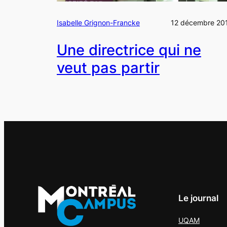
Isabelle Grignon-Francke
12 décembre 20
Une directrice qui ne
veut pas partir
Le journal
UQAM