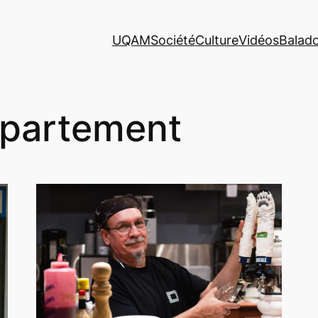
UQAM
Société
Culture
Vidéos
Balad
partement