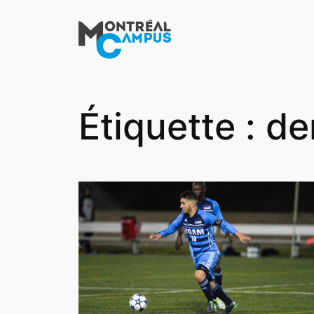
Aller
au
contenu
Étiquette :
de