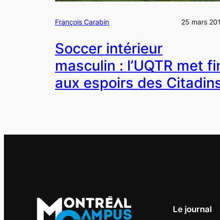
François Carabin
25 mars 20
Soccer intérieur
masculin : l’UQTR met fi
aux espoirs des Citadin
Le journal