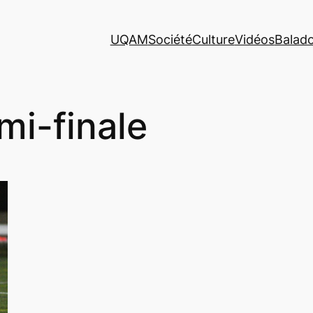
UQAM
Société
Culture
Vidéos
Balad
mi-finale