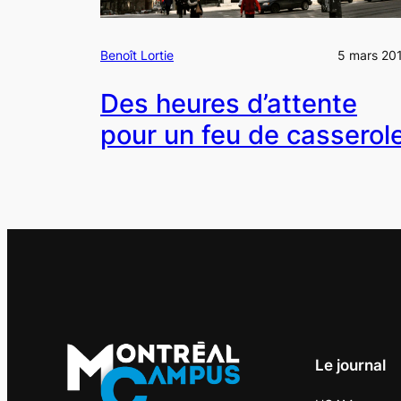
Benoît Lortie
5 mars 20
Des heures d’attente
pour un feu de casserol
Le journal