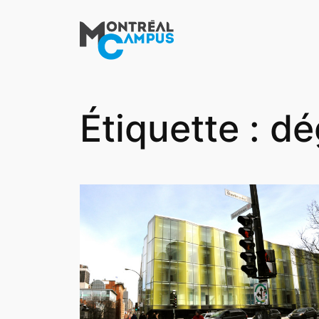
Aller
au
contenu
Étiquette :
dé