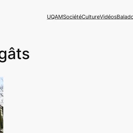
UQAM
Société
Culture
Vidéos
Balad
gâts