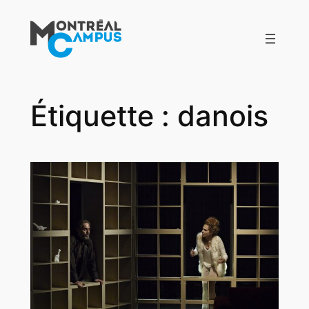
Aller
au
contenu
Étiquette :
danois