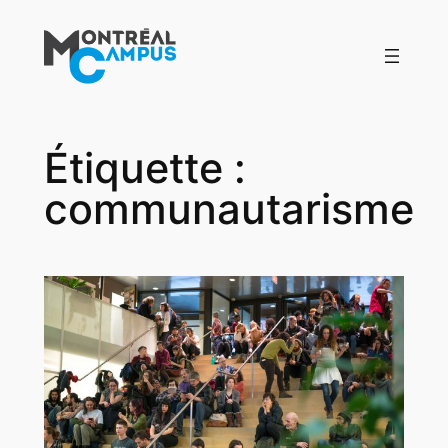
Aller
au
contenu
Étiquette :
communautarisme