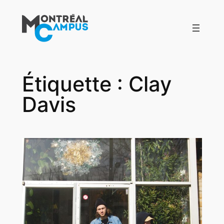
Aller
au
contenu
Étiquette :
Clay
Davis