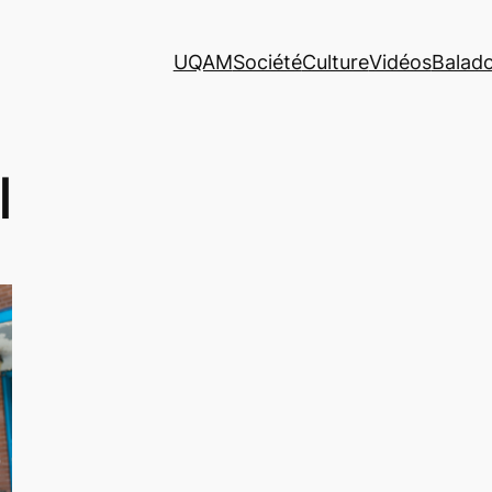
UQAM
Société
Culture
Vidéos
Balad
I