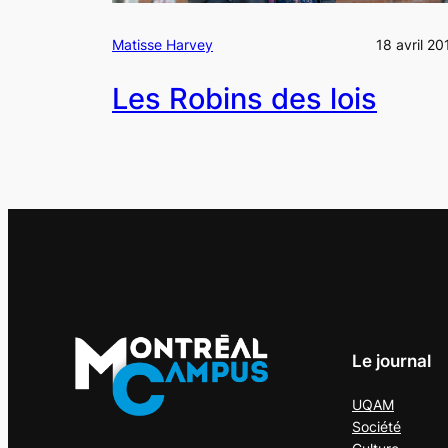
Matisse Harvey
18 avril 20
Les Robins des lois
Le journal
UQAM
Société