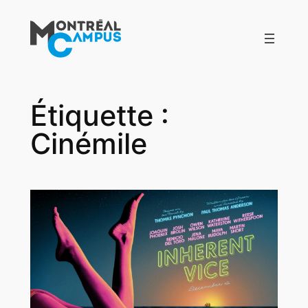
Aller
au
contenu
Étiquette :
Cinémile