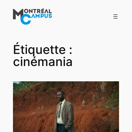
Aller
au
contenu
Étiquette :
cinémania