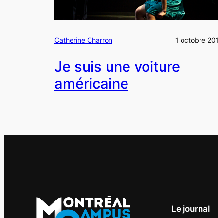
Catherine Charron
1 octobre 20
Je suis une voiture
américaine
Le journal