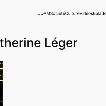
UQAM
Société
Culture
Vidéos
Balad
therine Léger