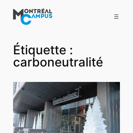
Aller
au
contenu
Étiquette :
carboneutralité