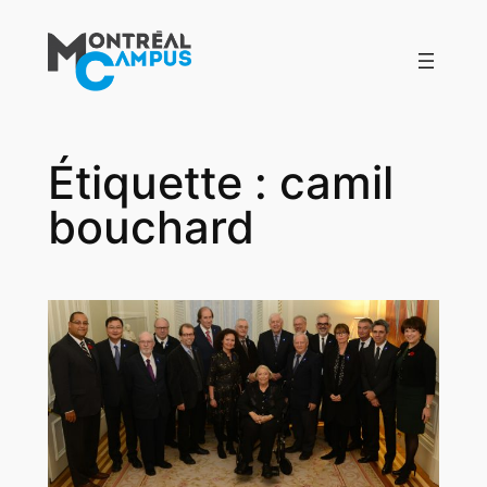
Aller
au
contenu
Étiquette :
camil
bouchard