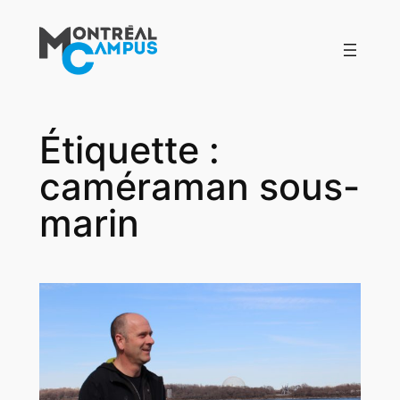
Aller
au
contenu
Étiquette :
caméraman sous-
marin