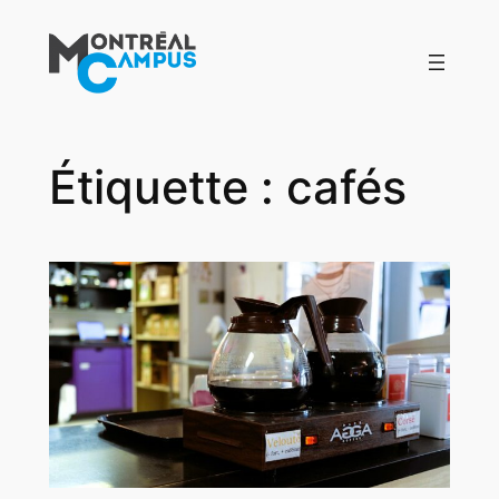
Aller
au
contenu
Étiquette :
cafés