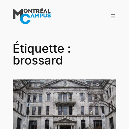
Aller
au
contenu
Étiquette :
brossard