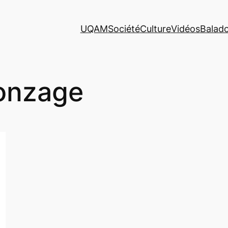
UQAM
Société
Culture
Vidéos
Balad
onzage