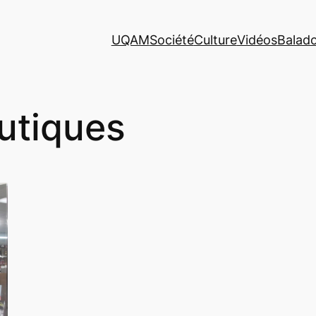
UQAM
Société
Culture
Vidéos
Balad
utiques