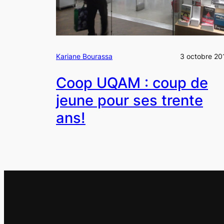
Kariane Bourassa
3 octobre 20
Coop UQAM : coup de
jeune pour ses trente
ans!