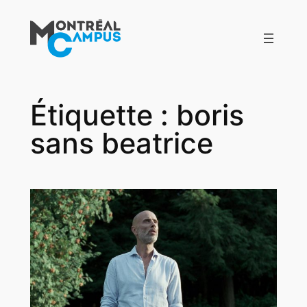
Aller
au
contenu
Étiquette :
boris
sans beatrice