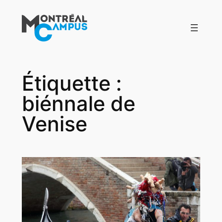
Aller
au
contenu
Étiquette :
biénnale de
Venise