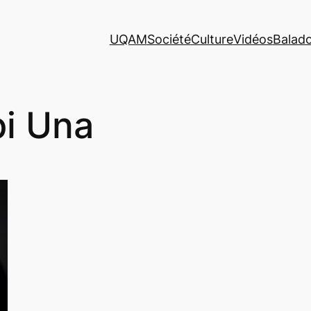
UQAM
Société
Culture
Vidéos
Balad
bi Una