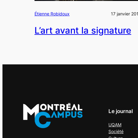
Étienne Robidoux
17 janvier 20
L’art avant la signature
Le journal
UQAM
Société