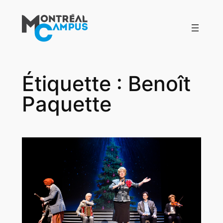
Aller
au
contenu
Étiquette :
Benoît
Paquette